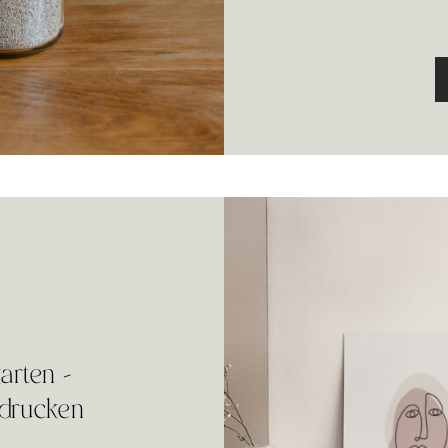
arten –
sdrucken