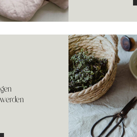
egen
hwerden