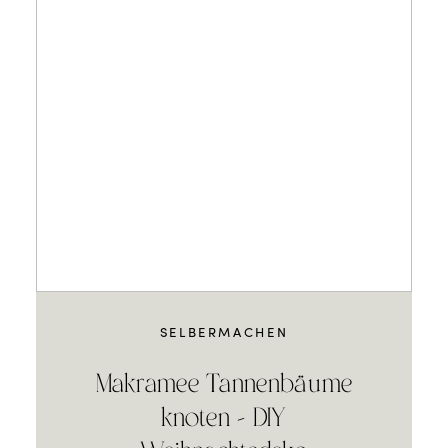
SELBERMACHEN
Makramee Tannenbäume
knoten – DIY