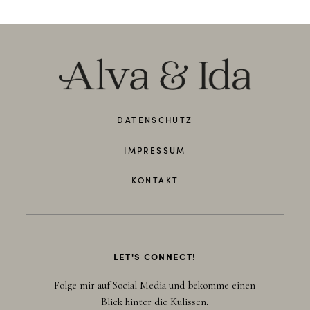
DATENSCHUTZ
IMPRESSUM
KONTAKT
LET'S CONNECT!
Folge mir auf Social Media und bekomme einen
Blick hinter die Kulissen.