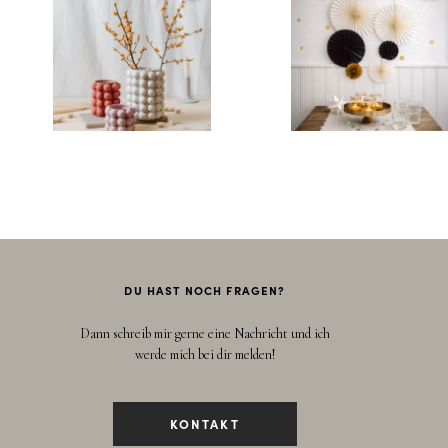
DU HAST NOCH FRAGEN?
Dann schreib mir gerne eine Nachricht und ich
werde mich bei dir melden!
KONTAKT