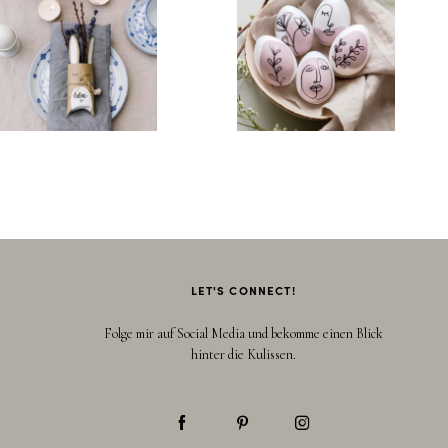
LET'S CONNECT!
Folge mir auf Social Media und bekomme einen Blick
hinter die Kulissen.