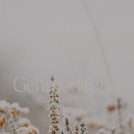
Tag 8
-
Gehmeditatio
n
-